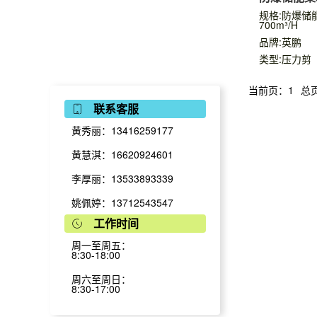
700m³/H
规格:防爆储
700m³/H
品牌:英鹏
类型:压力剪
当前页：1
总
联系客服
黄秀丽：13416259177
黄慧淇：16620924601
李厚丽：13533893339
姚佩婷：13712543547
工作时间
周一至周五：
8:30-18:00
周六至周日：
8:30-17:00