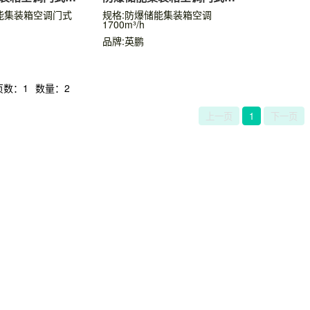
1700m³/h
能集装箱空调门式
规格:防爆储能集装箱空调
1700m³/h
品牌:英鹏
页数：1
数量：2
上一页
1
下一页